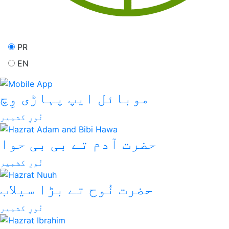
PR
EN
موبائل ایپ پہاڑی وِچ
نُورِ کشمِیر
حضرت آدم تے بی بی حوا
نُورِ کشمِیر
حضرت نُوح تے بڑا سیلاب
نُورِ کشمِیر