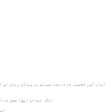
اساں نُورِ کشمِیر نے ذریعے مِیرپُوری پہاڑی زبان نی 
اللّٰہ تعالیٰ اپݨا فضل تے 
اسا