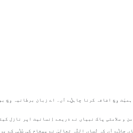
اہمیَت وِچ اضافہ کرنا چاہݨے آں۔ اے زبان برطانیہ وِچ بو
امن و سلامتی پاک نبیاں نے ذریعے اِنسانیت اپر نازل کیت
ں چاݨے آں کہ تُساں اللّٰہ تعالیٰ نے پیغام کی سُݨی کے ب