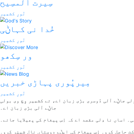
سِیرت اُلمسِیح
نُورِ کشمِیر
خُدا نی کہاݨی
نُورِ کشمِیر
ور سِکھو
نُورِ کشمِیر
مِیرپُوری پہاڑی خبریں
نُورِ کشمِیر
لی جاݨے آلی دُوسری بڑی زبان اے، تے کشمِیر وِچ وی بولی
جاݨے آلی بڑی زبان اے۔
ی۔ اساں نا دِلی مقصد اے کہ اِس پیغام کی پھیلایا جائے۔
رکت حاصل کرو۔ اِس پیغام کی اپݨے دوستاں نال شیئِر کرو۔